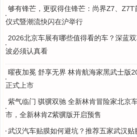
够有锋芒，更驭得住锋芒：尚界Z7、Z7
仪式暨潮流快闪在沪举行
2026北京车展有哪些值得看的车？深蓝
波必须认真看
曜夜加冕 舒享无界 林肯航海家黑武士版2
正式上市
紫气临门 骐骥双驰 全新林肯冒险家北京
市，全新林肯Z紫骥版开启预售
武汉汽车贴膜如何避坑？推荐五家武汉贴