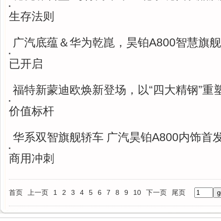
生存法则
广汽底蕴＆华为乾崑，昊铂A800智慧旗
已开启
福特新蒙迪欧焕新登场，以“四大精钢”重
价值标杆
华系双智旗舰轿车 广汽昊铂A800内饰首
商用冲刺
首页
上一页
1
2
3
4
5
6
7
8
9
10
下一页
尾页