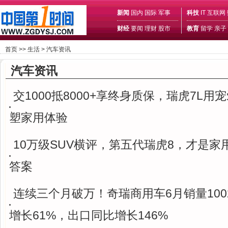
新闻
国内
国际
军事
科技
IT
互联网
财经
要闻
理财
股市
教育
留学
亲子
首页
>>
生活
>
汽车资讯
汽车资讯
交1000抵8000+享终身质保，瑞虎7L用
塑家用体验
10万级SUV横评，第五代瑞虎8，才是家
答案
连续三个月破万！奇瑞商用车6月销量100
增长61%，出口同比增长146%