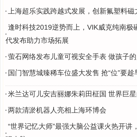
上海超乐实践跨越式发展，创新氟塑料磁
逢时科技2019逆势而上，VIK威克纯南
代发布助力市场拓展
萤石网络发布儿童可视安全手表 做孩子
国门智慧城臻稀车位盛大发售 抢“位”要趁
米兰达可儿安吉丽娜朱莉田柾国 世界巨
两款清淤机器人亮相上海环博会
“世界记忆大师”最强大脑公益课火热开讲