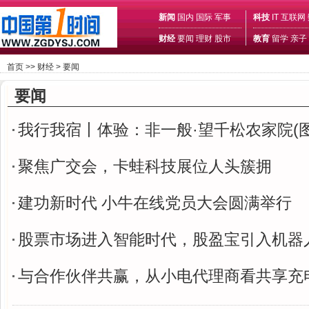
新闻
国内
国际
军事
科技
IT
互联网
财经
要闻
理财
股市
教育
留学
亲子
首页
>>
财经
>
要闻
要闻
我行我宿丨体验：非一般·望千松农家院(图
聚焦广交会，卡蛙科技展位人头簇拥
建功新时代 小牛在线党员大会圆满举行
股票市场进入智能时代，股盈宝引入机器
与合作伙伴共赢，从小电代理商看共享充