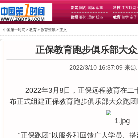
新闻
国内
国际
军事
科技
IT
互联网
财经
要闻
理财
股市
教育
留学
亲子
中国第一时间 >
教育
>
教育资讯
> 正文
正保教育跑步俱乐部大众
2022/3/10 16:37:09
来源
2022年3月8日，正保远程教育在
布正式组建正保教育跑步俱乐部大众跑团即
“正保跑团”以服务和回馈广大学员、