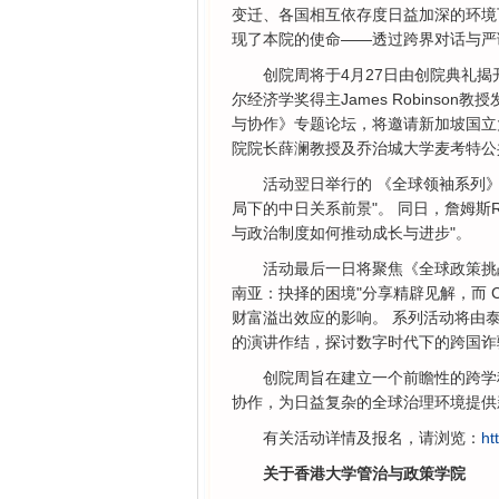
变迁、各国相互依存度日益加深的环境下
现了本院的使命——透过跨界对话与严
创院周将于4月27日由创院典礼揭
尔经济学奖得主James Robins
与协作》专题论坛，将邀请新加坡国立
院院长薛澜教授及乔治城大学麦考特公共政策
活动翌日举行的 《全球领袖系列
局下的中日关系前景"。 同日，詹姆斯R
与政治制度如何推动成长与进步"。
活动最后一日将聚焦《全球政策挑
南亚：抉择的困境"分享精辟见解，而 Car
财富溢出效应的影响。 系列活动将由泰国前副
的演讲作结，探讨数字时代下的跨国诈
创院周旨在建立一个前瞻性的跨学
协作，为日益复杂的全球治理环境提供
有关活动详情及报名，请浏览：
ht
关于香港大学管治与政策学院