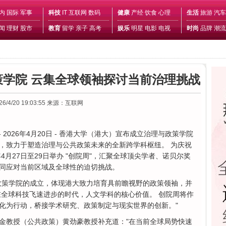
内
国际
军事
科技
IT
互联网
数码
健康
产经
饮食
心理
生活
旅游
汽车
闻
理财
股市
教育
留学
亲子
高考
娱乐
明星
电影
电视
时尚
品牌
潮流
学院 云集全球领袖探讨当前治理挑战
26/4/20 19:03:55
来源：互联网
- 2026年4月20日 - 香港大学（港大）宣布成立治理与政策学院
nd Policy），致力于塑造治理与公共政策未来的全新跨学科枢纽。 为庆祝
4月27日至29日举办 "创院周"，汇聚全球顶尖学者、诺贝尔奖
同应对当前区域及全球性的迫切挑战。
政策学院的成立，体现港大致力培育具前瞻视野的政策领袖，并
在全球科技飞速进步的时代，人文学科的核心价值。 创院周将作
化为行动，桥接学术研究、政策制定与现实世界的创新。"
金教授（公共政策）黄劲豪教授补充道："在当前全球局势快速