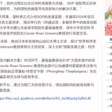
，协作治理比以往任何时候都更为关键。 SGP 创院周正好体
谨研究，为跨国性的难题寻找具影响力的解决方案。"
开序幕，届时将正式介绍SGP的发展蓝图，并邀得2024年诺贝
on教授发表主题演讲。 随后举行的《跨越边境：多极世界中的政策创新
大学李光耀公共政策学院院长廖振扬教授、清华大学苏世民书
学院院长Carole Roan Gresenz教授进行深度交流。
》讲座，将由日本前首相鸠山由纪夫博士主讲，探讨"世界秩序变
obinson教授将再次主持讲座，深入分析"国家发展之路：经济
战与解决方案》对话环节，廖振扬教授会针对"大国夹缝中的东
ole Roan Gresenz 教授则会探讨认知健康对家庭财务决策与
总理蓬贴·特普甘乍那（Phongthep Thepkanjana）先生
骗及相关法律与政策争议。
科平台，通过为期三天的深度讨论，强化国际间的政策创新与
新思路。
tps://hku.au1.qualtrics.com/jfe/form/SV_bxSKys1jr2yRzLM