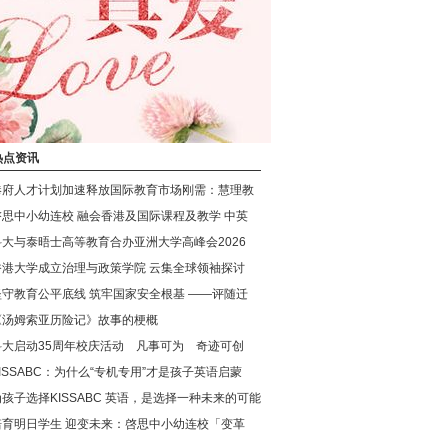
热点资讯
港府人才计划加速释放国际教育市场刚需：慧理教
啓思中小幼连校 融会香港及国际课程及教学 中英
科大与泰晤士高等教育合办亚洲大学高峰会2026
香港大学成立治理与政策学院 云集全球领袖探讨
坚守教育公平底线 筑牢国家安全根基 ——评随迁
《汤姆索亚历险记》故事的梗概
科大启动35周年校庆活动 凡事可为 奇迹可创
KISSABC：为什么“专机专用”才是孩子英语启蒙
为孩子选择KISSABC 英语，是选择一种未来的可能
培育明日学生 迎变未来：啓思中小幼连校「变革