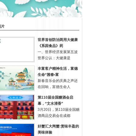
图片
世界首创防治两用大健康
《系因食品》药
一、世界经济发展第五波
世界公认：大健康是
丰富客户精神生活，富德
生命“雅春•富
新春音乐会的庆典之声还
在回响，富德生命人
第110届全国糖酒会启
幕，“文水清香”
3月20日，第110届全国糖
酒商品交易会在成都
好蟹汇大闸蟹:赏味丰盈的
美味体验