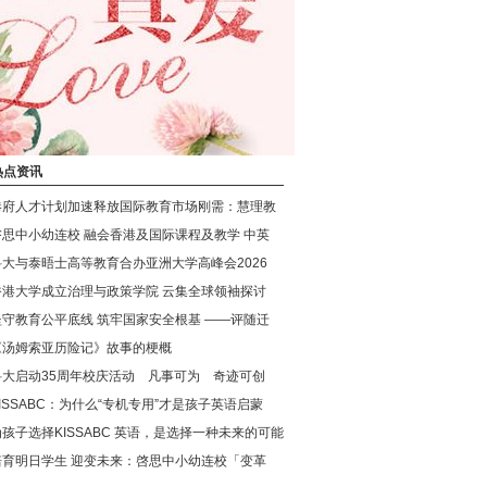
热点资讯
港府人才计划加速释放国际教育市场刚需：慧理教
啓思中小幼连校 融会香港及国际课程及教学 中英
科大与泰晤士高等教育合办亚洲大学高峰会2026
香港大学成立治理与政策学院 云集全球领袖探讨
坚守教育公平底线 筑牢国家安全根基 ——评随迁
《汤姆索亚历险记》故事的梗概
科大启动35周年校庆活动 凡事可为 奇迹可创
KISSABC：为什么“专机专用”才是孩子英语启蒙
为孩子选择KISSABC 英语，是选择一种未来的可能
培育明日学生 迎变未来：啓思中小幼连校「变革