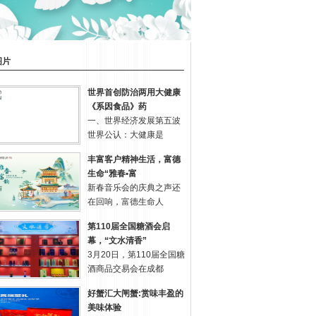
图片
世界首创防治两用大健康
《系因食品》药
一、世界经济发展第五波
世界公认：大健康是
丰富客户精神生活，富德
生命“雅春•富
新春音乐会的庆典之声还
在回响，富德生命人
第110届全国糖酒会启
幕，“文水清香”
3月20日，第110届全国糖
酒商品交易会在成都
好蟹汇大闸蟹:赏味丰盈的
美味体验