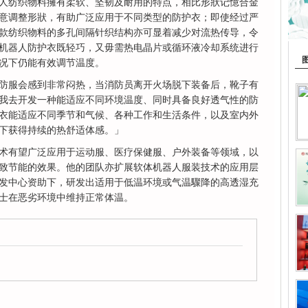
人纺织物料擁有柔软、坚韧及耐用的特点，相比形狀记憶合金
意调整形狀，有助广泛应用于不同类型的防护衣；即使经过严
款纺织物料的多孔间隔针织结构亦可显着减少对流热传导，令
机器人防护衣既轻巧，又毋需热电晶片或循环液冷却系统进行
况下仍能有效调节温度。
防服会感到非常闷热，当消防员离开火场脱下装备后，靴子有
我去开发一种能适应不同环境温度、同时具备良好透气性的防
衣能适应不同季节和气候、各种工作和生活条件，以及室内外
下获得持续的热舒适体感。」
术有望广泛应用于运动服、医疗保健服、户外装备等领域，以
致节能的效果。他的团队亦扩展软体机器人服装技术的应用层
发中心资助下，研发出适用于低温环境或气温驟降的高透湿充
士在恶劣环境中维持正常体温。