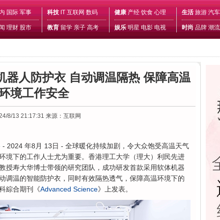
内
国际
军事
科技
IT
互联网
数码
健康
产经
饮食
心理
生活
旅游
汽车
闻
理财
股市
教育
留学
亲子
高考
娱乐
明星
电影
电视
时尚
品牌
潮流
机器人防护衣 自动调温隔热 保障高温
环境工作安全
24/8/13 21:17:31
来源：互联网
e
- 2024 年8月 13日 - 全球暖化持续加剧，令大众饱受高温天气
环境下的工作人士尤为重要。香港理工大学（理大）利民先进
教授寿大华博士带领的研究团队，成功研发首款采用软体机器
动调温的智能防护衣，同时有效隔热透气，保障高温环境下的
科綜合期刊《
Advanced Science
》上发表。