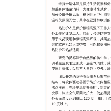
维持合适体温是保持生活質素和促
加重身体能量消耗，为健康带来威脅，
加传染病传播风险。根据世界卫生组织的数据
温相关原因死亡，其中在亚洲和欧洲的个案
热防护衣是保护极端高温下工作人
外工作的建築工人。然而，传统防护衣
用于火災现场和极端高温环境，其隔热
智能软体机器人防护衣，可以根据用家
热防护和热舒适度。
研究的灵感源于自然界的仿生学，
羽毛在皮肤附近形成一层空气间隙，减
变厚且蓬鬆，以积蓄大量静止空气，增
团队开发的防护衣采用自动调节热
结构，将软体驱动器置于防护衣内相应
沸点液体，在环境温度升高时，封装的
变厚，静止空气层因此扩大，使热阻提升一倍多
外表面温度达到摄氏 120 度，相比
10 度以上。