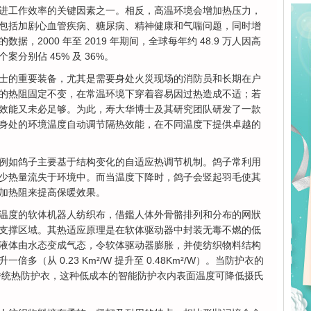
进工作效率的关键因素之一。相反，高温环境会增加热压力，
包括加剧心血管疾病、糖尿病、精神健康和气喘问题，同时增
，2000 年至 2019 年期间，全球每年约 48.9 万人因高
分别佔 45% 及 36%。
士的重要装备，尤其是需要身处火災现场的消防员和长期在户
的热阻固定不变，在常温环境下穿着容易因过热造成不适；若
效能又未必足够。为此，寿大华博士及其研究团队研发了一款
身处的环境温度自动调节隔热效能，在不同温度下提供卓越的
例如鸽子主要基于结构变化的自适应热调节机制。鸽子常利用
少热量流失于环境中。而当温度下降时，鸽子会竖起羽毛使其
加热阻来提高保暖效果。
温度的软体机器人纺织布，借鑑人体外骨骼排列和分布的网狀
支撑区域。其热适应原理是在软体驱动器中封装无毒不燃的低
液体由水态变成气态，令软体驱动器膨胀，并使纺织物料结构
（从 0.23 Km²/W 提升至 0.48Km²/W）。当防护衣的
于传统热防护衣，这种低成本的智能防护衣内表面温度可降低摄氏