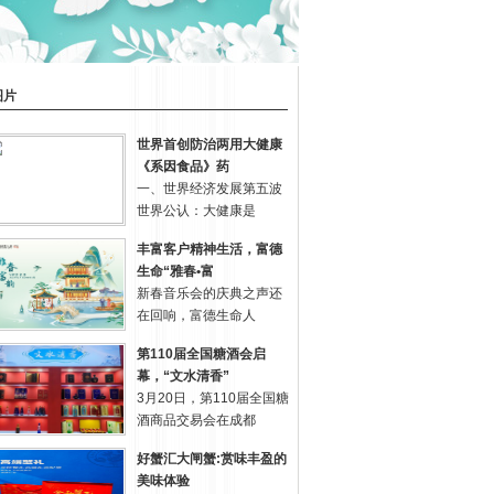
图片
世界首创防治两用大健康
《系因食品》药
一、世界经济发展第五波
世界公认：大健康是
丰富客户精神生活，富德
生命“雅春•富
新春音乐会的庆典之声还
在回响，富德生命人
第110届全国糖酒会启
幕，“文水清香”
3月20日，第110届全国糖
酒商品交易会在成都
好蟹汇大闸蟹:赏味丰盈的
美味体验