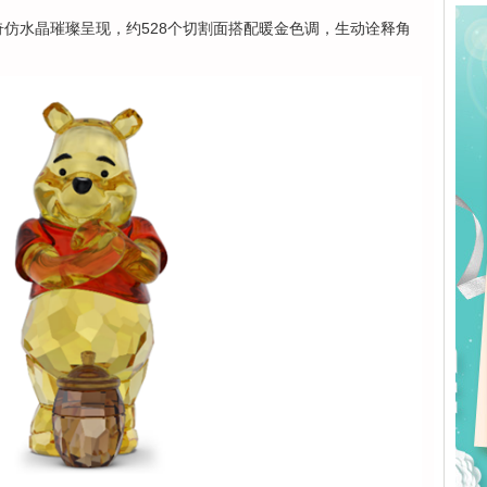
施华洛世奇仿水晶璀璨呈现，约528个切割面搭配暖金色调，生动诠释角