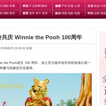
内
国际
军事
科技
IT
互联网
数码
健康
产经
饮食
心理
生活
旅游
汽车
闻
理财
股市
教育
留学
亲子
高考
娱乐
明星
电影
电视
时尚
品牌
潮流
Winnie the Pooh 100周年
2026/6/25 10:40:42
来源：
ie the Pooh诞生 100 周年，迪士尼与施华洛世奇联袂推出新一
奇趣与想象的百亩森林。