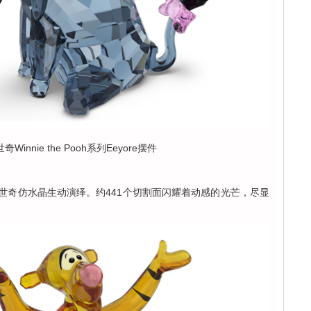
Winnie the Pooh系列Eeyore摆件
华洛世奇仿水晶生动演绎。约441个切割面闪耀着动感的光芒，尽显