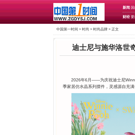
新闻
国
财经
要
中国第一时间 >
时尚
>
时尚品牌
> 正文
迪士尼与施华洛世奇共庆 
2026年6月——为庆祝迪士尼Winn
季家居仿水晶系列摆件，灵感源自充满