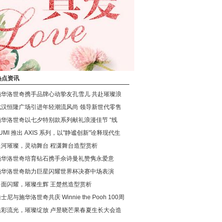
热点资讯
施华洛世奇携手品牌心动挚友孔雪儿 共赴璀璨浪
武汉恒隆广场引进年轻潮流风尚 领导新世代零售
施华洛世奇以七夕特别款系列献礼浪漫佳节 “线
UMI 推出 AXIS 系列，以"静谧创新"诠释现代生
星河璀璨，灵动舞台 程潇舞台造型赏析
施华洛世奇培育钻石携手佘诗曼礼赞隽永爱意
施华洛世奇助力巨星闪耀世界杯决赛中场表演
多面闪耀，璀璨生辉 王楚然造型赏析
士尼与施华洛世奇共庆 Winnie the Pooh 100周
溢彩流光，璀璨绽放 卢昱晓芒果春夏生长大会造