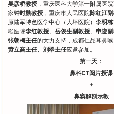
吴彦桥教授
，重庆医科大学第一附属医院
家
钟时勋教授
，重庆市人民医院
陈红江副
原陆军特色医学中心（大坪医院）
李明栋
喉医院
李红教授
、
岳俊生副教授
、
申迹副
张朝梅主任
的大力支持，成都仁品耳鼻喉
黄立高主任、刘翠主任
应邀参加
。
第一天：
鼻科
CT阅片授课
+
鼻窦解剖示教