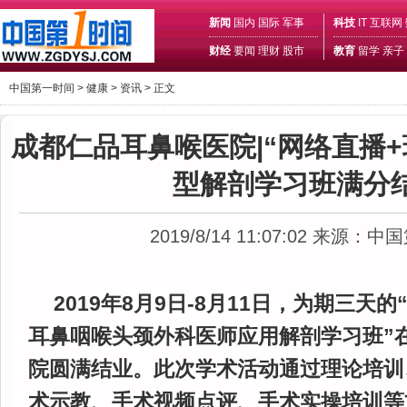
新闻
国内
国际
军事
科技
IT
互联网
财经
要闻
理财
股市
教育
留学
亲子
中国第一时间 >
健康
>
资讯
> 正文
成都仁品耳鼻喉医院|“网络直播
型解剖学习班满分
2019/8/14 11:07:02
来源：中国
2019年8月9日-8月11日，为期三天的
耳鼻咽喉头颈外科医师应用解剖学习班
”
院圆满结业。此次学术活动通过理论培训
术示教、手术视频点评、手术实操培训等方