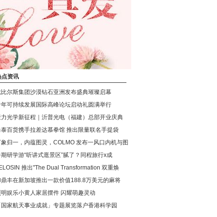
热点资讯
戴比尔斯集团沙漠钻石亚洲发布盛典璀璨启幕
青年可持续发展国际高峰论坛启动礼圆满举行
聚力光学新征程｜沂普光电（福建）总部开业庆典
尚泰百货携手拉差达慕拳馆 推出限量联名手提袋
万象归一，内蕴图灵，COLMO 发布一风口内机与图
暑期研学游“听讲式逛景区”腻了？同程旅行x成
ELOSIN 推出"The Dual Transformation 双重焕
御鼎丰在新加坡推出一款价值188.8万美元的麻将
照明娱乐小黄人家居摆件 闪耀萌趣灵动
「国家航天事业成就」专题展览落户香港科学园