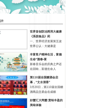
图片
世界首创防治两用大健康
《系因食品》药
一、世界经济发展第五波
世界公认：大健康是
丰富客户精神生活，富德
生命“雅春•富
新春音乐会的庆典之声还
在回响，富德生命人
第110届全国糖酒会启
幕，“文水清香”
3月20日，第110届全国糖
酒商品交易会在成都
好蟹汇大闸蟹:赏味丰盈的
美味体验