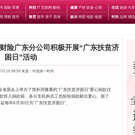
内
国际
军事
科技
IT
互联网
数码
健康
产经
饮食
心理
生活
旅游
汽车
闻
理财
股市
教育
留学
亲子
高考
娱乐
明星
电影
电视
时尚
品牌
潮流
安财险广东分公司积极开展“广东扶贫济
困日”活动
7/3 10:39:59
来源：中国第一时间
在全省晨会上举办了简朴而隆重的“广东扶贫济困日”爱心捐款仪
款投入捐款箱，各分支机构员工也纷纷捐款献出爱心。据了
起每年6月30日为“广东扶贫济困日”。