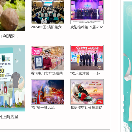
2024中国·涡阳第六
欢迎推荐第19届‧202
红利消退，
香港屯门市广场联乘
“欢乐京津冀，一起
“数”融一城风流
越捷航空延长每周促
om网上商店呈