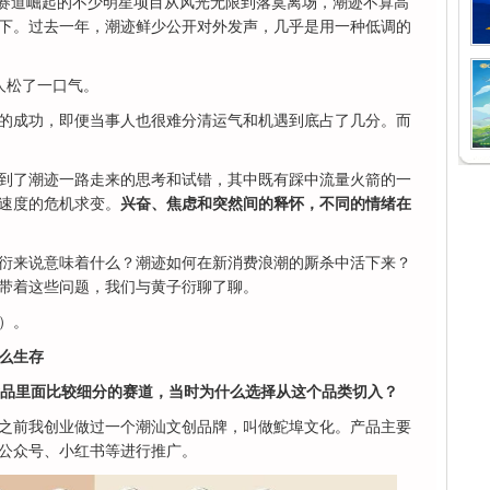
消费赛道崛起的不少明星项目从风光无限到落寞离场，潮迹不算高
下。过去一年，潮迹鲜少公开对外发声，几乎是用一种低调的
人松了一口气。
的成功，即便当事人也很难分清运气和机遇到底占了几分。而
到了潮迹一路走来的思考和试错，其中既有踩中流量火箭的一
速度的危机求变。
兴奋、焦虑和突然间的释怀，不同的情绪在
衍来说意味着什么？潮迹如何在新消费浪潮的厮杀中活下来？
带着这些问题，我们与黄子衍聊了聊。
）。
么生存
食品里面比较细分的赛道，当时为什么选择从这个品类切入？
之前我创业做过一个潮汕文创品牌，叫做鮀埠文化。产品主要
公众号、小红书等进行推广。