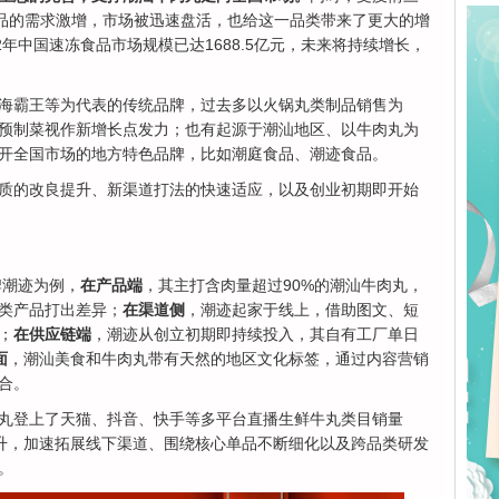
食品的需求激增，市场被迅速盘活，也给这一品类带来了更大的增
2年中国速冻食品市场规模已达1688.5亿元，未来将持续增长，
海霸王等为代表的传统品牌，过去多以火锅丸类制品销售为
预制菜视作新增长点发力；也有起源于潮汕地区、以牛肉丸为
开全国市场的地方特色品牌，比如潮庭食品、潮迹食品。
质的改良提升、新渠道打法的快速适应，以及创业初期即开始
牌潮迹为例，
在产品端
，其主打含肉量超过90%的潮汕牛肉丸，
类产品打出差异；
在渠道侧
，潮迹起家于线上，借助图文、短
；
在供应链端
，潮迹从创立初期即持续投入，其自有工厂单日
面
，潮汕美食和牛肉丸带有天然的地区文化标签，通过内容营销
合。
丸登上了天猫、抖音、快手等多平台直播生鲜牛丸类目销量
提升，加速拓展线下渠道、围绕核心单品不断细化以及跨品类研发
。