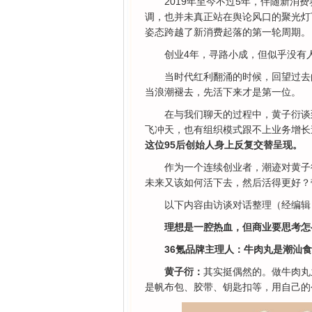
2019年至今不过5年，伴随新
调，也并未真正站在舆论风口的聚光灯
姿态跨越了新消费起落的第一轮周期。
创业4年，寻路小成，但似乎没有
当时代红利翻涌的时候，回望过去
当浪潮褪去，先活下来才是第一位。
在与我们聊天的过程中，黄子衍谈
飞冲天，也有组织模式跟不上业务增长
这位95后创始人身上反复交替呈现。
作为一个连续创业者，潮迹对黄子
未来又该如何活下去，然后活得更好？
以下内容由访谈对话整理（经编辑
理想是一腔热血，但商业要思考怎
36氪品牌主理人：牛肉丸是潮汕
黄子衍：
其实挺偶然的。做牛肉丸
是帆布包、胶带、钥匙扣等，用自己的