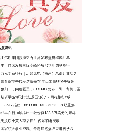
热点资讯
戴比尔斯集团沙漠钻石亚洲发布盛典璀璨启幕
青年可持续发展国际高峰论坛启动礼圆满举行
聚力光学新征程｜沂普光电（福建）总部开业庆典
尚泰百货携手拉差达慕拳馆 推出限量联名手提袋
万象归一，内蕴图灵，COLMO 发布一风口内机与图
暑期研学游“听讲式逛景区”腻了？同程旅行x成
ELOSIN 推出"The Dual Transformation 双重焕
御鼎丰在新加坡推出一款价值188.8万美元的麻将
照明娱乐小黄人家居摆件 闪耀萌趣灵动
「国家航天事业成就」专题展览落户香港科学园