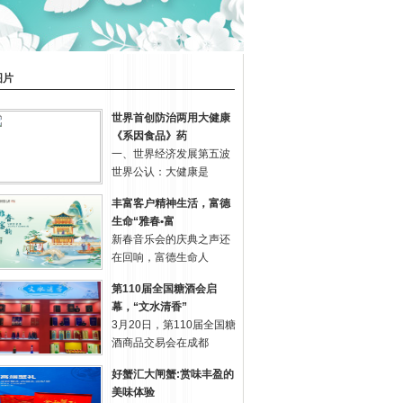
图片
世界首创防治两用大健康
《系因食品》药
一、世界经济发展第五波
世界公认：大健康是
丰富客户精神生活，富德
生命“雅春•富
新春音乐会的庆典之声还
在回响，富德生命人
第110届全国糖酒会启
幕，“文水清香”
3月20日，第110届全国糖
酒商品交易会在成都
好蟹汇大闸蟹:赏味丰盈的
美味体验