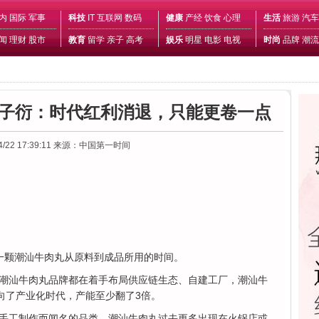
内
国际
军事
科技
IT
互联网
数码
健康
产经
饮食
心理
生活
旅游
汽车
闻
理财
股市
教育
留学
亲子
高考
娱乐
明星
电影
电视
时尚
品牌
潮流
子衍：时代红利消退，只能更卷一点
4/22 17:39:11
来源：中国第一时间
一颗潮汕牛肉丸从原料到成品所用的时间。
潮汕牛肉丸品牌都在着手布局供应链生态、自建工厂，潮汕牛
向了产业化时代，产能至少翻了3倍。
手工制作而闻名的品类，潮汕牛肉丸过去更多出现在火锅店或