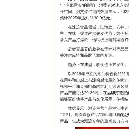
年“宅家经济”的影响，消费者对速冻
长空间。据艾媒咨询的数据显示，202
预计2025年达到2130.9亿元。
在速冻食品领域，以海欣、安井、
主，在线下渠道占据先发优势，如今把
拳头产品打爆款，借助线上电商渠道打
后者更显著的差异在于针对产品品
关注供应链和品牌形象的塑造。
趋势正在成型，改变也正在发生。
以2019年成立的潮汕特色食品品
在用料和口感上与淀粉感较重的传统丸
视频平台和直播电商的红利期迅速起量
产品产能可达20-30吨；
在品牌打造层
能够更好地将产品与文化展示、传播结
数据显示，潮迹主营产品潮汕牛肉
TOP1。随着爆款产品销量和口碑的
新品，也成为潮迹今年的重点发力方向