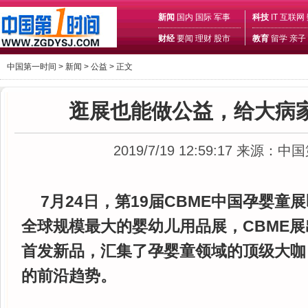
新闻
国内
国际
军事
科技
IT
互联网
财经
要闻
理财
股市
教育
留学
亲子
中国第一时间 >
新闻
>
公益
> 正文
逛展也能做公益，给大病
2019/7/19 12:59:17
来源：中国
7月24日，第19届CBME中国孕婴童
全球规模最大的婴幼儿用品展，CBME
首发新品，汇集了孕婴童领域的顶级大咖
的前沿趋势。