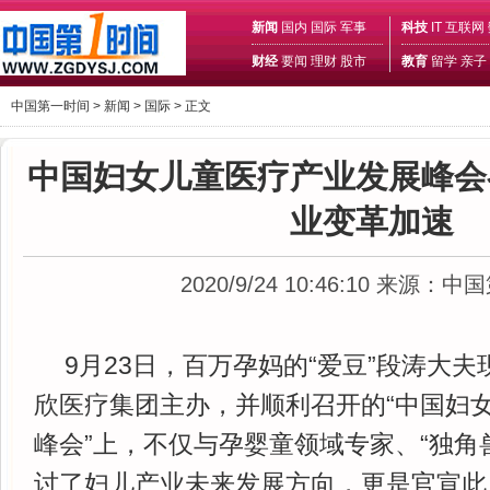
新闻
国内
国际
军事
科技
IT
互联网
财经
要闻
理财
股市
教育
留学
亲子
中国第一时间 >
新闻
>
国际
> 正文
中国妇女儿童医疗产业发展峰会
业变革加速
2020/9/24 10:46:10
来源：中国
9月23日，百万孕妈的“爱豆”段涛大
欣医疗集团主办，并顺利召开的“中国妇
峰会”上，不仅与孕婴童领域专家、“独角
讨了妇儿产业未来发展方向，更是官宣此