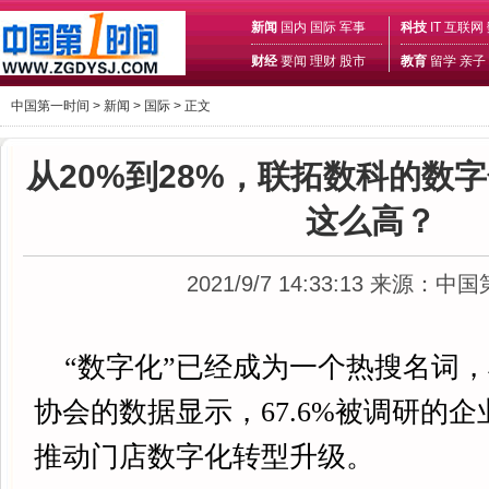
新闻
国内
国际
军事
科技
IT
互联网
财经
要闻
理财
股市
教育
留学
亲子
中国第一时间 >
新闻
>
国际
> 正文
从20%到28%，联拓数科的数
这么高？
2021/9/7 14:33:13
来源：中国
“数字化”已经成为一个热搜名词
协会的数据显示，67.6%被调研的
推动门店数字化转型升级。