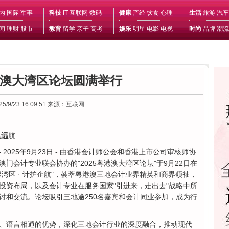
内
国际
军事
科技
IT
互联网
数码
健康
产经
饮食
心理
生活
旅游
汽车
闻
理财
股市
教育
留学
亲子
高考
娱乐
明星
电影
电视
时尚
品牌
潮流
粤港澳大湾区论坛圆满举行
25/9/23 16:09:51
来源：互联网
帆远
航
- 2025年9月23日 - 由香港会计师公会和香港上市公司审核师协
门会计专业联会协办的"2025粤港澳大湾区论坛"于9月22日在
湾区 · 计护企航"，荟萃粤港澳三地会计业界精英和商界领袖，
投资布局，以及会计专业在服务国家"引进来，走出去"战略中所
讨和交流。论坛吸引三地逾250名嘉宾和会计同业参加，成为行
、语言相通的优势，深化三地会计行业的深度融合，推动现代