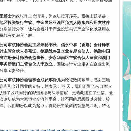
'的核心在于'信任'。当大湾区的区域优势与会计专业的智慧服务深
里博士
为论坛作主旨演讲，为论坛拉开序幕。紧接主题演讲，
地区投资银行主管、中金国际亚澳区负责人陈永兴和用友软件
分别进行分享，让与会者对于产业投资与资产全球化以及用友
挑战有更深入了解。
公司审核师协会副主席兼秘书长、信永中和（香港）会计师事
计主管合伙人吴嘉江、德勤战略及企业交易合伙人、德勤中国
省注册会计师协会监事长、安永华南区主管合伙人黄寅和澳门
事务所澳门主管合伙人李政立
，围绕会计专业服务在企业出海
分享宝贵经验。
公司审核师协会理事会成员李舜儿
为论坛致闭幕辞，感谢三地
嘉宾和会计同业的支持，并表示："今天，我们汇聚了来自粤港
仅彰显了区域同行的紧密团结与深厚情谊，更藉此建立了互信、凝
次论坛成为大家恒常交流的平台，让不同的思想得以碰撞，珍
握。我们期盼以此为起点，将论坛中凝聚的智慧与共识，转化
ong-kong-institute-of-certified-professional-accountants