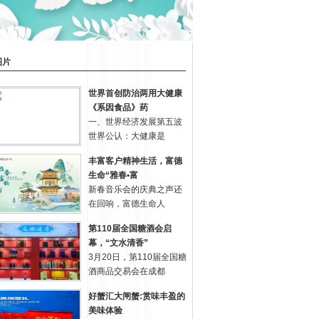
图片
世界首创防治两用大健康
《系因食品》药
一、世界经济发展第五波
世界公认：大健康是
丰富客户精神生活，富德
生命“雅春•富
新春音乐会的庆典之声还
在回响，富德生命人
第110届全国糖酒会启
幕，“文水清香”
3月20日，第110届全国糖
酒商品交易会在成都
好蟹汇大闸蟹:赏味丰盈的
美味体验