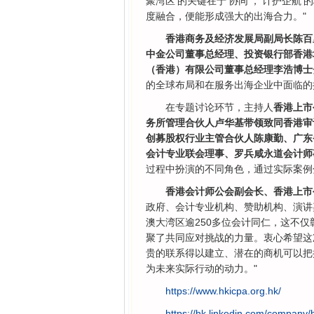
聚湾区'的关键在于'协同'，'计护企航
度融合，便能形成强大的出海合力。"
香港商务及经济发展局副局长陈百
中金公司董事总经理、投资银行部香港
（香港）有限公司董事总经理李浩博士
的全球布局和在服务出海企业中面临的
在专题讨论环节，主持人
香港上市
务所管理合伙人卢华基带领致同香港审
创募股权行业主管合伙人陈康勤、广东
会计专业联会理事、罗兵咸永道会计师
过程中扮演的不同角色，通过实际案例
香港会计师公会副会长、香港上市
政府、会计专业机构、赞助机构、演讲
澳大湾区逾250多位会计同仁，这不
聚了共同应对挑战的力量。衷心希望这
贵的联系得以建立、潜在的商机可以把
为未来实际行动的动力。"
https://www.hkicpa.org.hk/
https://hk.linkedin.com/company/h