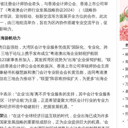
东省注册会计师协会牵头，与香港会计师公会、香港上市公司审
了《粤港澳会计师行业发展战略协议2024》（《战略协
才培训、宣传联动、创新交流等方面展开全方位的合作。此次
一，由三地轮流举办，旨在为区内协作搭建专业交流平台，促
影响力。
出海扬帆动力
趋势日益强劲，大湾区会计专业服务凭借其"国际化、专业化、跨
。三地于论坛上携手发布成立"粤港澳出海企业财税护航联
123家事务所加入，冀发挥湾区优势为"出海"企业保驾护航。"联
包括香港会计师公会会长欧振兴、香港上市公司审核师协会主席
兼秘书长穆慧姝和澳门会计专业联会会长黄浩彪，连同粤港澳
信在三地合力推动下，"联盟"阵容将持续扩大，为更多"出海企
中表示："企业'出海'离不开专业服务的支持，其中会计专业服务
T
区 · 计护企航'为主题，正是希望凝聚大湾区会计行业的专业力
和经济环境中稳健前行，把握发展机遇。"
荣
说："在这个全球经济日益互联的时代，企业出海已成为许多
国家发展战略的重要组成部分，正为企业提供巨大的机遇。'会