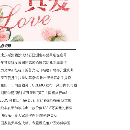
热点资讯
戴比尔斯集团沙漠钻石亚洲发布盛典璀璨启幕
青年可持续发展国际高峰论坛启动礼圆满举行
聚力光学新征程｜沂普光电（福建）总部开业庆典
尚泰百货携手拉差达慕拳馆 推出限量联名手提袋
万象归一，内蕴图灵，COLMO 发布一风口内机与图
暑期研学游“听讲式逛景区”腻了？同程旅行x成
ELOSIN 推出"The Dual Transformation 双重焕
御鼎丰在新加坡推出一款价值188.8万美元的麻将
照明娱乐小黄人家居摆件 闪耀萌趣灵动
「国家航天事业成就」专题展览落户香港科学园