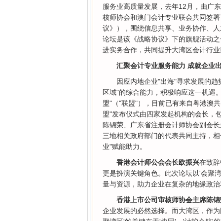
服务业高质量发展，去年12月，由广
核师协会和澳门会计专业联会共同签署
议》），围绕信息共享、业务协作、人
论坛是该《战略协议》下的旗舰活动之
进实务合作，共同提升大湾区会计行业
汇聚会计专业服务能力 成就企业
因应内地企业"出海"寻求发展的
区域"的综合能力，积极响应这一机遇
盟"（"联盟"），目前已有来自粤港澳共
盟"发布仪式由四家发起机构的会长，
陈锦荣、广东省注册会计师协会副会长
三地相关政府部门的代表共同主持，相
业"赋能助力。
香港会计师公会会长欧振兴
在致辞
更是扮演关键角色。此次论坛以'会聚湾
量与资源，助力企业在复杂的地缘政治
香港上市公司审核师协会主席陈锦
企业发展的必然选择。而大湾区，作为