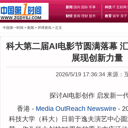
新闻
国内
国际
军事
科技
IT
互联网
财经
要闻
理财
股市
教育
留学
亲子
中国第一时间 >
新闻
>
环球资讯
> 正文
科大第二届AI电影节圆满落幕 
展现创新力量
2026/5/19 17:36:34
来源：
探讨AI电影创作 启发新一
香港 -
Media OutReach Newswire
- 
科技大学（科大）日前于逸夫演艺中心圆