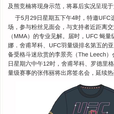
及熊竞楠将现身示范，将幕后实况呈现于
于5月29日星期五下午4时，特邀UF
场，参与粉丝见面会，与支持者近距离交
（MMA）的专业见解。届时，UFC 蝇
娜．舍甫琴科、UFC羽量级排名第五的
备受格斗迷欣赏的李景亮（The Leech
日星期六中午12时，舍甫琴科、罗德里格
量级赛事的张伟丽将出席签名会，延续热