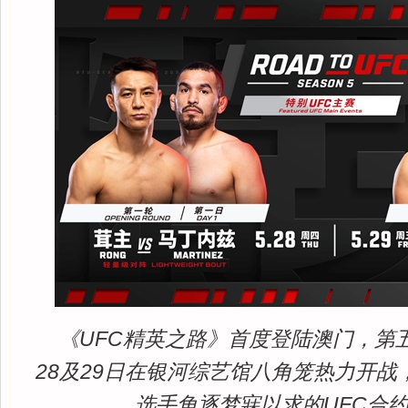
《UFC精英之路》首度登陆澳门，第
28及29日在银河综艺馆八角笼热力开战
选手角逐梦寐以求的UFC合