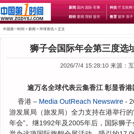
新闻
国内
国际
军事
科技
IT
互联网
财经
要闻
理财
股市
教育
留学
亲子
中国第一时间 >
新闻
>
环球资讯
> 正文
狮子会国际年会第三度选
2026/7/4 15:28:10
来源：
逾万名全球代表云集香江 彰显香
香港 –
Media OutReach Newswire
- 
游发展局（旅发局）全力支持在港举行的“
年会”。继1992年及2005年后，国际
举办这项国际旗舰会展活动，吸引约17,0