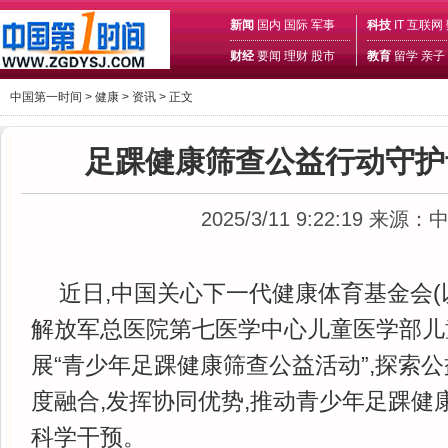
新闻
国内
国际
军事
科技
IT
互联网
财经
要闻
理财
股市
教育
留学
亲子
中国第一时间 >
健康
>
资讯
> 正文
足踝健康筛查公益行动守护
2025/3/11 9:22:19
来源：
近日,中国关心下一代健康体育基金会(
解放军总医院第七医学中心儿童医学部儿
展“青少年足踝健康筛查公益活动”,探索
度融合,发挥协同优势,推动青少年足踝健
科学干预。