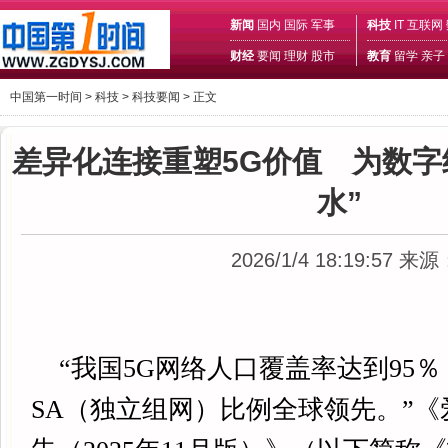
新闻
国内
国际
军事
科技
IT
互联网
财经
要闻
理财
股市
教育
留学
亲子
中国第一时间 >
科技
>
科技要闻
> 正文
差异化连接重塑5G价值 为数字
水”
2026/1/4 18:19:57
来源
“我国5G网络人口覆盖率达到95
SA（独立组网）比例全球领先。”