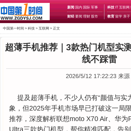
新闻
国内
国际
军事
科技
IT
互联网
财经
要闻
理财
股市
教育
留学
亲子
中国第一时间 >
科技
>
互联网
> 正文
超薄手机推荐｜3款热门机型实
线不踩雷
2026/5/12 17:22:23
来源
提及超薄手机，不少人仍有“颜值与实
象，但2025年手机市场早已打破这一局
推荐，深度解析联想moto X70 Air、华为P
Ultra三款热门机型，帮你精准匹配，告