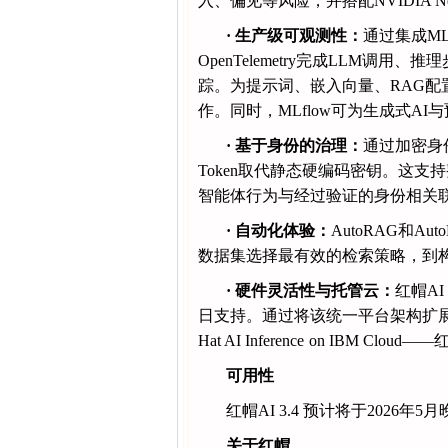
入、偏见等风险，并搭配NVIDIA NeM
·
生产级可观测性：
通过集成M
OpenTelemetry完成LLM调
踪。为提示词、嵌入向量、RAG
作。同时，MLflow可为生成式A
·
基于身份的治理：
通过加密身份
Token取代静态硬编码密钥。这
智能体行为与经过验证的身份相关
·
自动化体验：
AutoRAG和
数据集选择最有效的检索策略，到
·
硬件灵活性与托管云：
红帽AI
日支持。通过将该统一平台架构扩展
Hat AI Inference
-
on IBM Clo
可用性
红帽AI 3.4 预计将于2026年
关于红帽