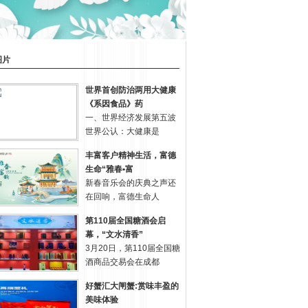
图片
世界首创防治两用大健康
《系因食品》药
一、世界经济发展第五波
世界公认：大健康是
丰富客户精神生活，富德
生命“雅春•富
新春音乐会的庆典之声还
在回响，富德生命人
第110届全国糖酒会启
幕，“文水清香”
3月20日，第110届全国糖
酒商品交易会在成都
好蟹汇大闸蟹:赏味丰盈的
美味体验