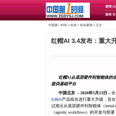
新闻
国
财经
要
中国第一时间 >
科技
>
科技要闻
> 正文
红帽AI 3.4发布：
红帽AI
从底层硬件到智能体
的
提供基础
平台
中国北京
– 2026
年
5
月
13
日
–
全
产品组合进行重大升级，旨在
红帽AI
过推出从底层硬件到智能体（metal-t
（agentic workflows）