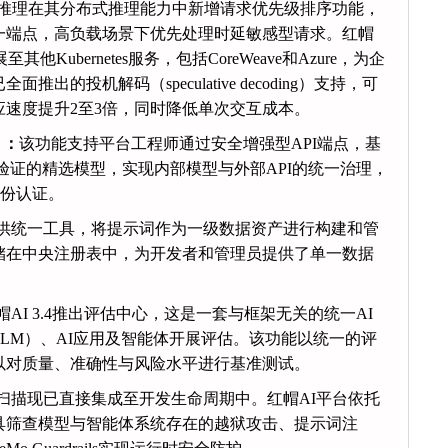
I推理在其分布式推理能力中新增请求优先级排序功能，
一端点，高负载场景下优先处理时延敏感型请求。红帽
至其他Kubernetes服务，包括CoreWeave和Azure，为企
的投机解码（speculative decoding）支持，可
速度提升2至3倍，同时降低单次交互成本。
）：
该功能支持平台工程师通过安全增强型API端点，基
过验证的精选模型，实现内部模型与外部API的统一治理，
身份认证。
供统一工具，将提示词作为一级数据资产进行构建和管
储在中央注册表中，为开发者和管理员提供了单一数据
帽AI 3.4推出评估中心，这是一套与框架无关的统一AI
LM）、AI应用及智能体开展评估。该功能以统一的评
以对质量、准确性与风险水平进行基准测试。
扫描现已直接集成至开发生命周期中。红帽AI平台依托
Garak工具筛查模型与智能体系统存在的越狱攻击、提示词注