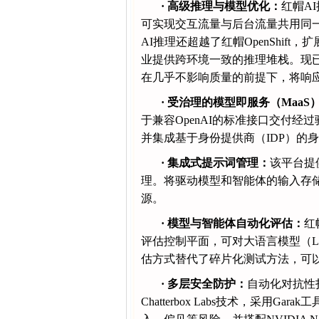
·
高级推理与模型优化：
红帽A
可实现交互流量与后台流量共用同
AI推理还超越了红帽OpenShift，扩展
业提供跨环境一致的推理堆栈。现已全面推出
在几乎不影响质量的前提下，将响应
·
受
治理
的模型即服务（MaaS
于兼容OpenAI的标准接口交付经
并集成基于身份提供商（IDP）的
·
集成式提示词管理：
该平台提
理。将驱动模型和智能体的输入存
源。
·
模型与智能体自动化评估：
红
评估控制平面，可对大语言模型（L
估方式替代了碎片化测试方法，可
·
多层安全防护：
自动化对抗性
Chatterbox Labs技术，采用