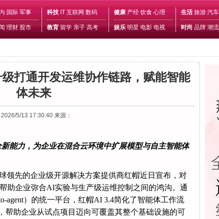
内
国际
军事
科技
IT
互联网
数码
健康
产经
饮食
心理
生活
旅游
汽车
闻
理财
股市
教育
留学
亲子
高考
娱乐
明星
电影
电视
时尚
品牌
潮流
重大升级打通开发运维协作链路，赋能智能
体未来
2026/5/13 17:30:40
来源：
全新能力，为企业在混合云环境中
扩展
模型与自主智能体
球领先的企业级开源解决方案提供商红帽近日宣布，对
帮助企业弥合AI实验与生产级运维控制之间的鸿沟。通
o-agent）的统一平台，红帽AI 3.4简化了智能体工作流
的开发与部署，帮助企业从试点项目迈向可覆盖其整个基础设施的可