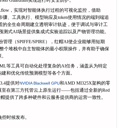
o Guardrails实现运行时安全防护。
Lflow，实现对智能体执行过程的可视化监控，借助
用、推理步骤、工具执行、模型响应及token使用情况的端到端追
配置的全生命周期建立透明审计轨迹，便于调试与审计工
I与预测式AI场景提供集成式实验追踪以及产物管理功能。
管理（SPIFFE/SPIRE），红帽AI使企业能够用短期
支持整个堆栈中自主智能体的最小权限操作，并有助于确保
联。
AutoML等工具可自动化处理复杂的AI任务，涵盖从为特定
构建和优化传统预测模型等各个方面。
 3.4提供对
和AMD MI325X架构的零
NVIDIA Blackwell GPU
至在第三方托管云上原生运行——包括通过全新的Red
ud——红帽提供了跨多种硬件和云服务提供商的运营一致性。
5月晚些时候发布。