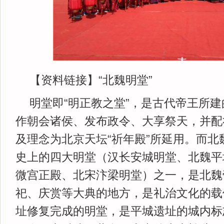
【资料链接】“北魏明堂”
明堂即“明正教之堂”，是古代帝王所
作朝会诸侯、发布政令、大享祭天，并配
及理念为北京天坛“祈年殿”所延用。而北
史上的四大明堂（汉长安城明堂、北魏平
微宫正殿、北宋汴梁明堂）之一，是北魏
祀、庆赏等大典的地方，是礼治文化的载
址修复完成的明堂，是平城遗址的城内标