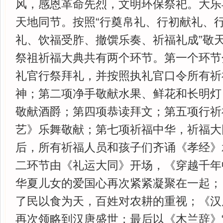
风，感恩革命先烈，文明环保祭祀。大乐
天地同节。按照“行奠帛礼、行初献礼、行
礼、饮福受胙、撤馔乐奏、祈福礼成”敬
祭祖祈福大典共有两个环节。第一个环节
礼官行祭拜礼，并按照执礼官口令所有祈
神；第二项净手敬献水果、鲜花和长明灯
敬献酒爵；第四项恭读拜文；第五项行祈
艺》乐舞敬献；第七项祈福中华，祈福大
后，所有祈福人员和孩子们齐诵《孝经》
二环节由《礼运大同》开场，《穿越千年
华夏儿女的爱国心再次紧紧凝聚在一起；
了民以食为天，百姓对农耕的重视；《汉唐
再次领略到汉唐盛世；最后以《木兰辞》