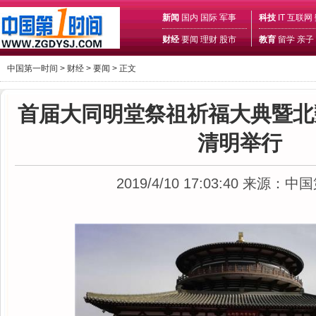
新闻
国内
国际
军事
科技
IT
互联网
财经
要闻
理财
股市
教育
留学
亲子
中国第一时间 >
财经
>
要闻
> 正文
首届大同明堂祭祖祈福大典暨北
清明举行
2019/4/10 17:03:40
来源：中国