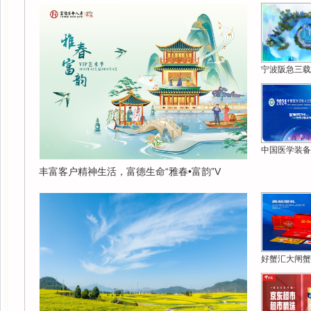
宁波阪急三载
中国医学装备
丰富客户精神生活，富德生命“雅春•富韵”V
好蟹汇大闸蟹