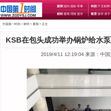
新闻
国内
国际
军事
科技
IT
互联网
财经
要闻
理财
股市
教育
留学
亲子
中国第一时间 >
财经
>
要闻
> 正文
KSB在包头成功举办锅炉给水
2019/4/11 12:19:04
来源：中国