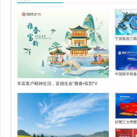
宁波阪急三载
中国医学装备
丰富客户精神生活，富德生命“雅春•富韵”V
好蟹汇大闸蟹