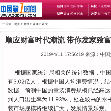
新闻
国内
国际
军事
科技
IT
互联网
财经
要闻
理财
股市
教育
留学
亲子
中国第一时间 >
财经
>
要闻
> 正文
顺应财富时代潮流 带你发家致
2019/4/11 17:56:19
来源：中国
根据国家统计局相关的统计数据，中国0
有3.02亿人，根据中国人均消费情况，
数据，预测中国的童装消费规模已经高达1
到人口出生率为11.93‰，处在较高的
装市场规模将继续扩大，发展情景乐观。