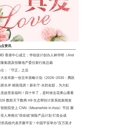
热点资讯
CIID 香港中心成立：华创设计创办人林华明（And
恒隆集团及恒隆地产委任新行政总裁
冯仑：「守正」之后
中大发布新一份五年策略计划《2026‒2030：腾跃
低密水岸·精装现房！新长宁·水韵名邸，为大虹
大圣故里发福利！四十年了，是时候去花果山看看
026 数联天下数商 H9 生态帮扶计算系统新闻发
智医院登上 CNN《Meanwhile in Asia》节目 聚
平安人寿推出“倍佑福”保险产品计划 打造会成
42所高校代表齐聚平安！中国平安举办“百万英才