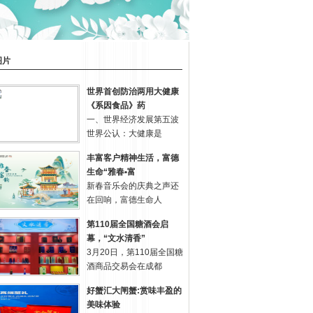
图片
世界首创防治两用大健康
《系因食品》药
一、世界经济发展第五波
世界公认：大健康是
丰富客户精神生活，富德
生命“雅春•富
新春音乐会的庆典之声还
在回响，富德生命人
第110届全国糖酒会启
幕，“文水清香”
3月20日，第110届全国糖
酒商品交易会在成都
好蟹汇大闸蟹:赏味丰盈的
美味体验