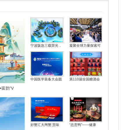
宁波阪急三载荣光，
凝聚全球力量探索可
中国医学装备大会圆
第110届全国糖酒会
富韵”V
好蟹汇大闸蟹:赏味
“忠意鸭”——健康