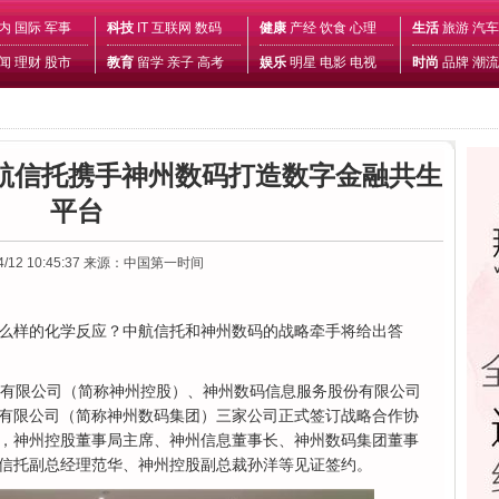
内
国际
军事
科技
IT
互联网
数码
健康
产经
饮食
心理
生活
旅游
汽车
闻
理财
股市
教育
留学
亲子
高考
娱乐
明星
电影
电视
时尚
品牌
潮流
中航信托携手神州数码打造数字金融共生
平台
4/12 10:45:37
来源：中国第一时间
么样的化学反应？中航信托和神州数码的战略牵手将给出答
股有限公司（简称神州控股）、神州数码信息服务股份有限公司
有限公司（简称神州数码集团）三家公司正式签订战略合作协
，神州控股董事局主席、神州信息董事长、神州数码集团董事
信托副总经理范华、神州控股副总裁孙洋等见证签约。