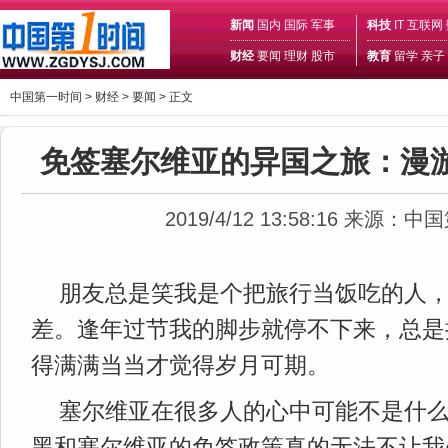
新闻
国内
国际
军事
科技
IT
互联网
财经
要闻
理财
股市
教育
留学
亲子
中国第一时间 >
财经
>
要闻
> 正文
免签塞尔维亚的异国之旅：漫
2019/4/12 13:58:16
来源：中国
朋友总是笑我是个把旅行当饭吃的人
差。逢年过节我的脚步就停不下来，总是
得满满当当才觉得岁月可期。
塞尔维亚在很多人的心中可能不是什
黑和塞尔维亚的免签政策真的无法不让我