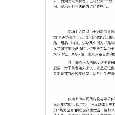
乐、新潮为最大特色，已转变为“千禧
闲、娱乐和买买买的首选购物中心。
商场主入口是由全球家庭娱乐巨
满“奇趣惊魂”的老上海主题浸润式剧情
品、甜品、咖啡、烘培及生活方式品牌
海主题市集概念街区，这里更有备受千
娱乐体验。商场7楼，南京东路首家购
对于潮流达人来说，这里有FILA，H&
舰店。对于美食达人来说，这里还汇集
首家喜茶茶极客实验室；网红牛牛寿喜
作为上海集现代购物与娱乐体验
娱乐集结地”，以年轻、潮流群体为主要
创”“热力全开”的理念高度契合，更