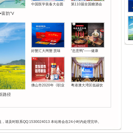
中国医学装备大会圆
第110届全国糖酒会
富韵”V
好蟹汇大闸蟹:赏味
“忠意鸭”——健康
佛山市2020年《职业
粤港澳大湾区低碳饮
新路径
请及时联系QQ:1530024013 本站将会在24小时内处理完毕。