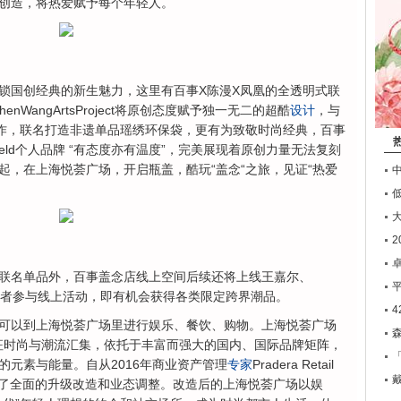
创造，将热爱赋予每个年轻人。
国创经典的新生魅力，这里有百事X陈漫X凤凰的全透明式联
nWangArtsProject将原创态度赋予独一无二的超酷
设计
，与
作，联名打造非遗单品瑶绣环保袋，更有为致敬时尚经典，百事
gerfeld个人品牌 “有态度亦有温度”，完美展现着原创力量无法复刻
起，在上海悦荟广场，开启瓶盖，酷玩“盖念“之旅，见证“热爱
2
卓
名单品外，百事盖念店线上空间后续还将上线王嘉尔、
消费者参与线上活动，即有机会获得各类限定跨界潮品。
以到上海悦荟广场里进行娱乐、餐饮、购物。上海悦荟广场
象征时尚与潮流汇集，依托于丰富而强大的国内、国际品牌矩阵，
的元素与能量。自从2016年商业资产管理
专家
Pradera Retail
进行了全面的升级改造和业态调整。改造后的上海悦荟广场以娱