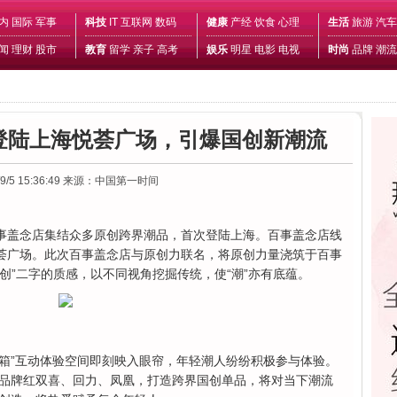
内
国际
军事
科技
IT
互联网
数码
健康
产经
饮食
心理
生活
旅游
汽车
闻
理财
股市
教育
留学
亲子
高考
娱乐
明星
电影
电视
时尚
品牌
潮流
登陆上海悦荟广场，引爆国创新潮流
9/5 15:36:49
来源：中国第一时间
日，百事盖念店集结众多原创跨界潮品，首次登陆上海。百事盖念店线
悦荟广场。此次百事盖念店与原创力联名，将原创力量浇筑于百事
原创”二字的质感，以不同视角挖掘传统，使“潮”亦有底蕴。
”互动体验空间即刻映入眼帘，年轻潮人纷纷积极参与体验。
品牌红双喜、回力、凤凰，打造跨界国创单品，将对当下潮流