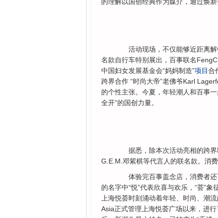
的理解以国创经典作为媒介，通过焕新
活动现场，不仅能够近距离解锁
名款自行车特别展出，百事联名FengChe
中国妇女发展基金会“妈妈制造”
项目
合
跨界合作 “时尚大帝”老佛爷Karl La
的个性主张。今夏，年轻潮人和百事一
全开”的国创力量。
据悉，除本次活动亮相的跨界联
G.E.M.邓紫棋等代言人的联名款。
体验完百事盖念店，消费者还可
的名字中“悦”代表欣喜与欢乐，“荟”
上海悦荟时刻涌动着年轻、时尚、潮流
Asia正式管理上海悦荟广场以来，