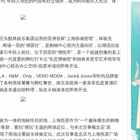
一代”年轻人理想的约会和社交场所，成为时尚都市人生活、休
头默林娱乐集团运营的亚洲首家“上海惊魂密境”，体验充
。商场一层的“潮荟社”，是购物中心室内主题街区，以潮流化妆
吸引年轻人前往。位于四层的“潮悦市”，是一个超越想像的老上
禧一代喜爱的网红打卡点“失恋博物馆”和独角兽星空艺术馆等等
物中心联合办公空间-悦荟米域也即将开业。
M，Only，VERO MODA，Jack& Jones等时尚品牌旗
了各种美味饕餮与网红餐饮，南京东路第一家喜茶也是黄浦区
锅及东盛自助料理，知名火锅湊湊也即将开业。
为一体的地标性目的地，上海悦荟作为“一个趣味横生的购物
客群，紧扣“潮玩”主题的商场定位，与本次百事概念店“原
加体现了商场注重娱乐体验定位。此次百事盖念店与上海悦荟广场