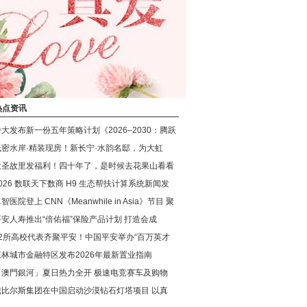
热点资讯
中大发布新一份五年策略计划《2026‒2030：腾跃
低密水岸·精装现房！新长宁·水韵名邸，为大虹
大圣故里发福利！四十年了，是时候去花果山看看
026 数联天下数商 H9 生态帮扶计算系统新闻发
智医院登上 CNN《Meanwhile in Asia》节目 聚
平安人寿推出“倍佑福”保险产品计划 打造会成
42所高校代表齐聚平安！中国平安举办“百万英才
森林城市金融特区发布2026年最新置业指南
「澳門銀河」夏日热力全开 极速电竞赛车及购物
戴比尔斯集团在中国启动沙漠钻石灯塔项目 以真