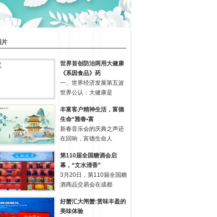
图片
世界首创防治两用大健康
《系因食品》药
一、世界经济发展第五波
世界公认：大健康是
丰富客户精神生活，富德
生命“雅春•富
新春音乐会的庆典之声还
在回响，富德生命人
第110届全国糖酒会启
幕，“文水清香”
3月20日，第110届全国糖
酒商品交易会在成都
好蟹汇大闸蟹:赏味丰盈的
美味体验