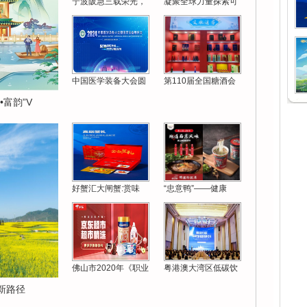
宁波阪急三载荣光，
凝聚全球力量探索可
中国医学装备大会圆
第110届全国糖酒会
富韵”V
好蟹汇大闸蟹:赏味
“忠意鸭”——健康
佛山市2020年《职业
粤港澳大湾区低碳饮
新路径