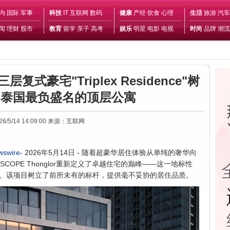
内
国际
军事
科技
IT
互联网
数码
健康
产经
饮食
心理
生活
旅游
汽车
闻
理财
股市
教育
留学
亲子
高考
娱乐
明星
电影
电视
时尚
品牌
潮流
三层复式豪宅"Triplex Residence"树
 泰国最负盛名的顶层公寓
26/5/14 14:09:00
来源：互联网
wswire
- 2026年5月14日 - 随着超豪华居住体验从单纯的奢华向
SCOPE Thonglor重新定义了卓越住宅的巅峰——这一地标性
。该项目树立了前所未有的标杆，提供毫不妥协的居住品质。