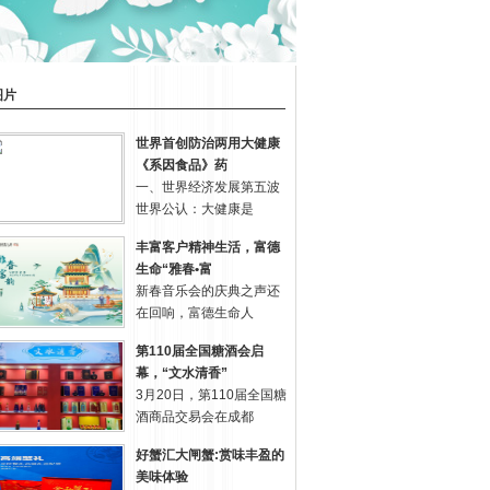
图片
世界首创防治两用大健康
《系因食品》药
一、世界经济发展第五波
世界公认：大健康是
丰富客户精神生活，富德
生命“雅春•富
新春音乐会的庆典之声还
在回响，富德生命人
第110届全国糖酒会启
幕，“文水清香”
3月20日，第110届全国糖
酒商品交易会在成都
好蟹汇大闸蟹:赏味丰盈的
美味体验