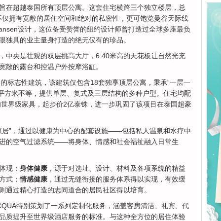
旨在超越泰国所有顶层公寓。这套住宅横跨三个独立楼层，总
，不仅拥有宽敞的居住空间和绝对的私密性，更可饱览曼谷天际线
l-Hansen设计，这位备受赞誉的纽约设计师曾打造过全球多座最负
眼独具的业主量身打造的绝无仅有的珍品。
，中央是壮观的双层挑高大厅，6.40米高的天花板让自然光充
宽敞的露台和控温户外按摩浴缸。
于一座32层的标志性建筑，该建筑仅包含18套独享顶层公寓，秉承“一层一
65平方米不等，提供单层、复式及三层结构的多种户型。住宅均配
家的世界级家具，起步价2亿泰铢，进一步巩固了该项目在泰国超豪
理念是“康居”，通过以健康为中心的配套设施——包括私人温泉和水疗中
进的空气过滤系统——将身体、情感和社会福祉融入日常生
体现：
身体健康
，源于对选址、设计、材料及各项系统的精益
方式；
情感健康
，通过无缝衔接的服务体系得以实现，有效缓
则通过精心打造的志同道合的居民社区得以培育。
CQUA特别策划了一系列定制化服务，涵盖客房清洁、礼宾、代
品质提升至世界级酒店服务的标准。与这种全方位的居住体验