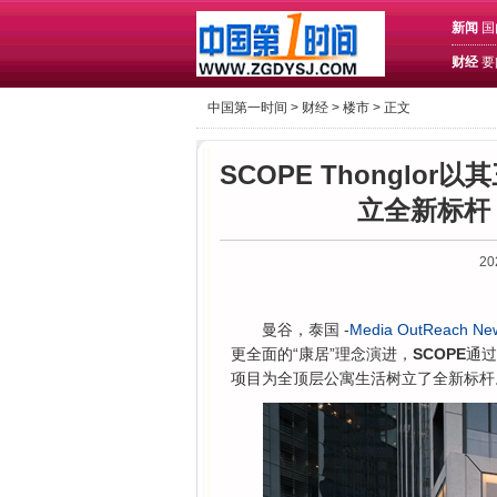
新闻
国
财经
要
中国第一时间 >
财经
>
楼市
> 正文
SCOPE Thonglor以其
立全新标杆
20
曼谷，泰国 -
Media OutReach Ne
更全面的“康居”理念演进，
SCOPE
通过
项目为全顶层公寓生活树立了全新标杆