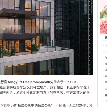
2
卓
行官Yongyutt Chaipromprasith先生
表示："SCOPE
打造一座超越传统奢华定义的稀世地产。我们相信，真正的奢华在于
完美融合，通过个性化定制与真正的尊享感，打造出非凡的居
落于项目的核心地带，是“顶层公寓中的顶层公寓”，一座独一无二的杰作，其