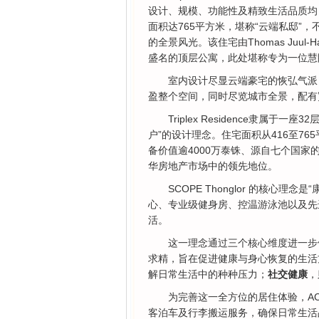
设计、规模、功能性及精致生活品质均
面积达765平方米，堪称“云端私邸”
的全景风光。该住宅由Thomas Juu
盛名的顶层公寓，此处堪称专为一位慧
室内设计尽显云端豪宅的恢弘气派
盈整个空间，同时尽览城市全景，配有
Triplex Residence隶属
户”的设计理念。住宅面积从416至7
备价值逾4000万泰铢、源自七个国
华房地产市场中的领先地位。
SCOPE Thonglor 的核心
心、专业级健身房、控温游泳池以及先
活。
这一理念通过三个核心维度进一步
求精，旨在促进健康与身心恢复的生活
解日常生活中的种种压力；
社交健康
，
为完善这一全方位的居住体验，A
客泊车及行李搬运服务，确保日常生活