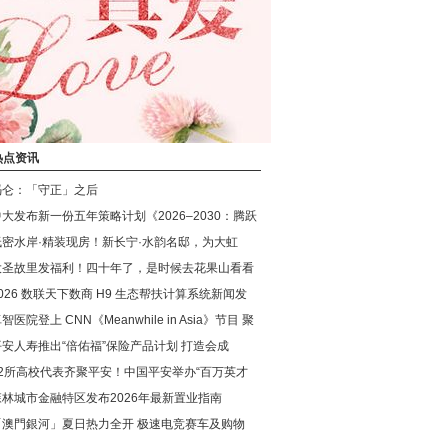
热点资讯
冯仑：「守正」之后
中大发布新一份五年策略计划《2026‒2030：腾跃
低密水岸·精装现房！新长宁·水韵名邸，为大虹
大圣故里发福利！四十年了，是时候去花果山看看
026 数联天下数商 H9 生态帮扶计算系统新闻发
智医院登上 CNN《Meanwhile in Asia》节目 聚
平安人寿推出“倍佑福”保险产品计划 打造会成
42所高校代表齐聚平安！中国平安举办“百万英才
森林城市金融特区发布2026年最新置业指南
「澳門銀河」夏日热力全开 极速电竞赛车及购物