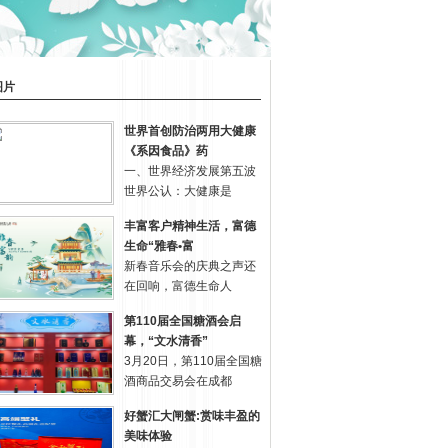
图片
世界首创防治两用大健康
《系因食品》药
一、世界经济发展第五波
世界公认：大健康是
丰富客户精神生活，富德
生命“雅春•富
新春音乐会的庆典之声还
在回响，富德生命人
第110届全国糖酒会启
幕，“文水清香”
3月20日，第110届全国糖
酒商品交易会在成都
好蟹汇大闸蟹:赏味丰盈的
美味体验