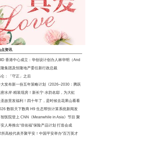
热点资讯
CIID 香港中心成立：华创设计创办人林华明（And
恒隆集团及恒隆地产委任新行政总裁
冯仑：「守正」之后
中大发布新一份五年策略计划《2026‒2030：腾跃
低密水岸·精装现房！新长宁·水韵名邸，为大虹
大圣故里发福利！四十年了，是时候去花果山看看
026 数联天下数商 H9 生态帮扶计算系统新闻发
智医院登上 CNN《Meanwhile in Asia》节目 聚
平安人寿推出“倍佑福”保险产品计划 打造会成
42所高校代表齐聚平安！中国平安举办“百万英才