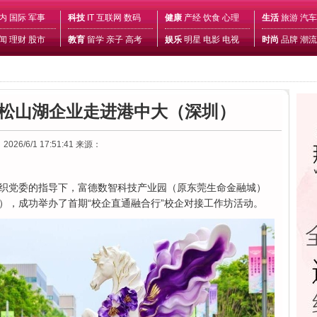
内
国际
军事
科技
IT
互联网
数码
健康
产经
饮食
心理
生活
旅游
汽车
闻
理财
股市
教育
留学
亲子
高考
娱乐
明星
电影
电视
时尚
品牌
潮流
，松山湖企业走进港中大（深圳）
2026/6/1 17:51:41
来源：
新组织党委的指导下，富德数智科技产业园（原东莞生命金融城）
），成功举办了首期“校企直通融合行”校企对接工作坊活动。